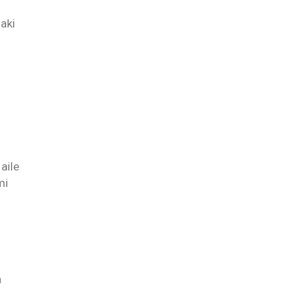
daki
aile
mi
n