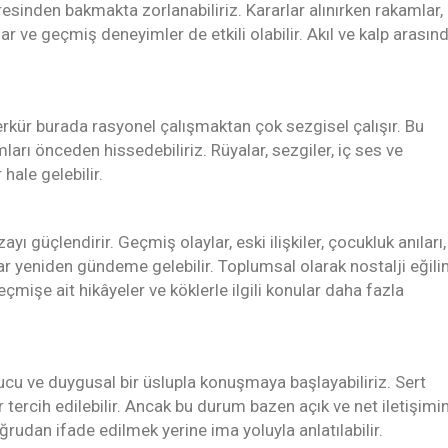
esinden bakmakta zorlanabiliriz. Kararlar alınırken rakamlar,
ar ve geçmiş deneyimler de etkili olabilir. Akıl ve kalp arasın
rkür burada rasyonel çalışmaktan çok sezgisel çalışır. Bu
arı önceden hissedebiliriz. Rüyalar, sezgiler, iç ses ve
hale gelebilir.
güçlendirir. Geçmiş olaylar, eski ilişkiler, çocukluk anıları, 
r yeniden gündeme gelebilir. Toplumsal olarak nostalji eğili
geçmişe ait hikâyeler ve köklerle ilgili konular daha fazla
yucu ve duygusal bir üslupla konuşmaya başlayabiliriz. Sert
r tercih edilebilir. Ancak bu durum bazen açık ve net iletişimi
rudan ifade edilmek yerine ima yoluyla anlatılabilir.