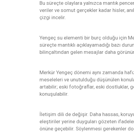
Bu süreçte olaylara yalnızca mantık pencer
veriler ve somut gerçekler kadar hisler, anıl
çizgi incelir.
Yengeç su elementi bir burç olduğu için Me
süreçte mantıklı açıklayamadığı bazı duruml
bilinçaltından gelen mesajlar daha görünür 
Merkür Yengeç dönemi aynı zamanda hafızayı 
meseleleri ve unutulduğu düşünülen konula
artabilir; eski fotoğraflar, eski dostluklar, 
konuşulabilir.
İletişim dili de değişir. Daha hassas, koru
eleştiriler yerine duyguları gözeten ifadele
önüne geçebilir. Söylenmesi gerekenler doğ