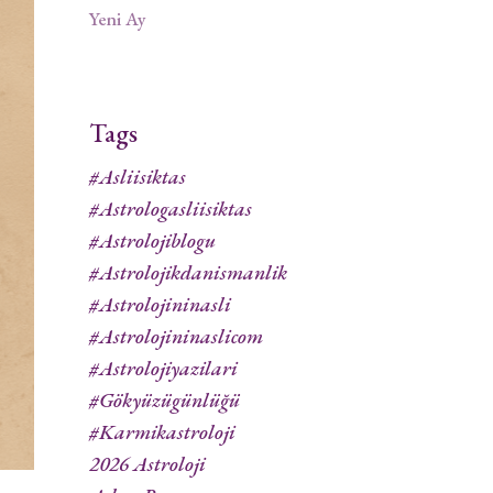
Yeni Ay
Tags
#asliisiktas
#astrologasliisiktas
#astrolojiblogu
#astrolojikdanismanlik
#astrolojininasli
#astrolojininaslicom
#astrolojiyazilari
#gökyüzügünlüğü
#karmikastroloji
2026 Astroloji