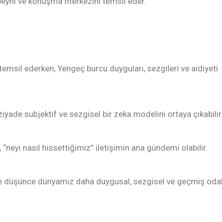
 beyni ve konuşma merkezini temsil eder.
 temsil ederken, Yengeç burcu duyguları, sezgileri ve aidiyeti
yade subjektif ve sezgisel bir zeka modelini ortaya çıkabilir
neyi nasıl hissettiğimiz” iletişimin ana gündemi olabilir.
te düşünce dünyamız daha duygusal, sezgisel ve geçmiş odak