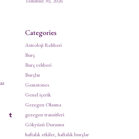
Temmuz 30, 2026
Categories
Astroloji Rehberi
Burç
Burç rehberi
Burçlar
uz
Gemstones
Genel içerik
Gezegen Okuma
gezegen transitleri
Gökyüzü Durumu
haftalık etkiler, haftalık burçlar