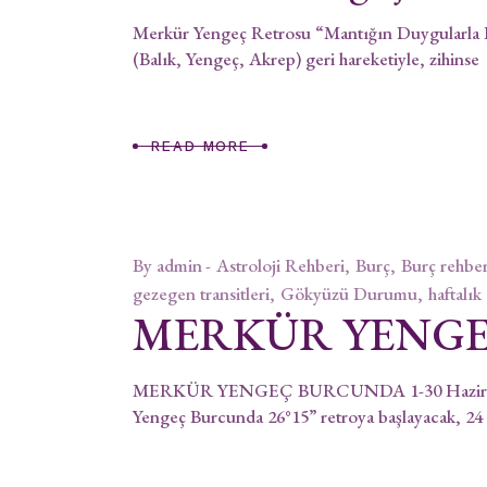
Merkür Yengeç Retrosu “Mantığın Duygularla F
(Balık, Yengeç, Akrep) geri hareketiyle, zihinse
READ MORE
By
admin
Astroloji Rehberi
Burç
Burç rehber
gezegen transitleri
Gökyüzü Durumu
haftalık
MERKÜR YENG
MERKÜR YENGEÇ BURCUNDA 1-30 Haziran Mer
Yengeç Burcunda 26°15” retroya başlayacak, 2