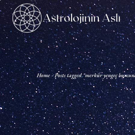
Skip
to
the
content
Home
Posts tagged "merkür yengeç burcu