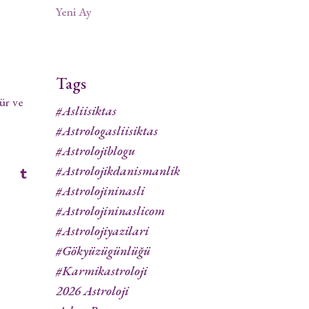
Yeni Ay
Tags
ür ve
#asliisiktas
#astrologasliisiktas
#astrolojiblogu
#astrolojikdanismanlik
#astrolojininasli
#astrolojininaslicom
#astrolojiyazilari
#gökyüzügünlüğü
#karmikastroloji
2026 Astroloji