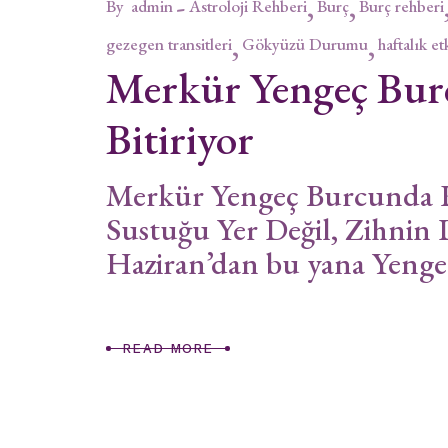
By
admin
Astroloji Rehberi
Burç
Burç rehberi
gezegen transitleri
Gökyüzü Durumu
haftalık et
Merkür Yengeç Bur
Bitiriyor
Merkür Yengeç Burcunda R
Sustuğu Yer Değil, Zihnin D
Haziran’dan bu yana Yeng
READ MORE