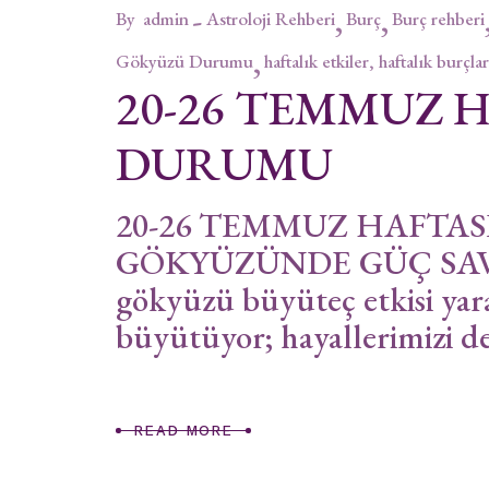
By
admin
Astroloji Rehberi
Burç
Burç rehberi
Gökyüzü Durumu
haftalık etkiler, haftalık burçlar
20-26 TEMMUZ 
DURUMU
20-26 TEMMUZ HAFTA
GÖKYÜZÜNDE GÜÇ SAVA
gökyüzü büyüteç etkisi yar
büyütüyor; hayallerimizi d
READ MORE