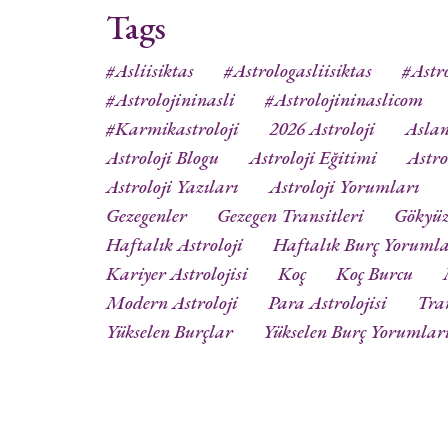
Tags
#asliisiktas
#astrologasliisiktas
#astro
#astrolojininasli
#astrolojininaslicom
#karmikastroloji
2026 Astroloji
Aslan
Astroloji Blogu
Astroloji Eğitimi
Astro
Astroloji Yazıları
Astroloji Yorumları
Gezegenler
Gezegen Transitleri
Gökyü
Haftalık Astroloji
Haftalık Burç Yorumla
Kariyer Astrolojisi
Koç
Koç Burcu
Modern Astroloji
Para Astrolojisi
Tra
Yükselen Burçlar
Yükselen Burç Yorumlar