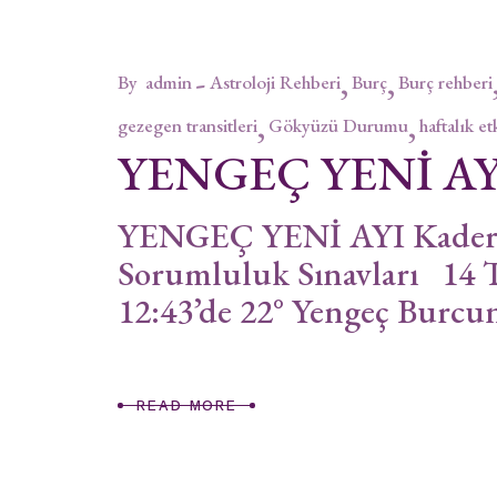
By
admin
Astroloji Rehberi
Burç
Burç rehberi
gezegen transitleri
Gökyüzü Durumu
haftalık et
YENGEÇ YENİ AY
YENGEÇ YENİ AYI Kaderse
Sorumluluk Sınavları 14 
12:43’de 22° Yengeç Burcun
READ MORE