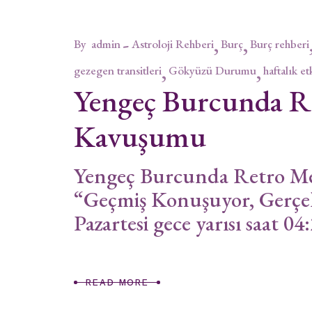
By
admin
Astroloji Rehberi
Burç
Burç rehberi
gezegen transitleri
Gökyüzü Durumu
haftalık et
Yengeç Burcunda R
Kavuşumu
Yengeç Burcunda Retro M
“Geçmiş Konuşuyor, Gerçe
Pazartesi gece yarısı saat 04
READ MORE