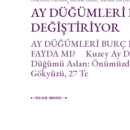
AY DÜĞÜMLERİ
DEĞİŞTİRİYOR
AY DÜĞÜMLERİ BURÇ 
FAYDA MI? Kuzey Ay Dü
Düğümü Aslan: Önümüzdek
Gökyüzü, 27 Te
READ MORE