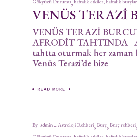
Gökyüzü Durumu
haftalık etkiler, haftalık burçlar
VENÜS TERAZİ
VENÜS TERAZİ BURCUN
AFRODİT TAHTINDA Afro
tahtta oturmak her zaman 
Venüs Terazi’de bize
READ MORE
By
admin
Astroloji Rehberi
Burç
Burç rehberi
Gökyüzü Durumu
haftalık etkiler, haftalık burçlar