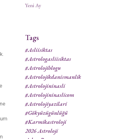
Yeni Ay
Tags
#asliisiktas
k.
#astrologasliisiktas
#astrolojiblogu
#astrolojikdanismanlik
#astrolojininasli
e
#astrolojininaslicom
#astrolojiyazilari
ine
#gökyüzügünlüğü
imum
#karmikastroloji
2026 Astroloji
ın