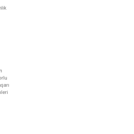
lik
n
orlu
aşarı
leri