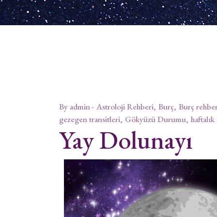
By
admin
Astroloji Rehberi
Burç
Burç rehber
gezegen transitleri
Gökyüzü Durumu
haftalık
Yay Dolunayı