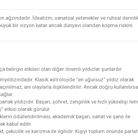
nın ağzındadır. İdealizm, sanatsal yetenekler ve ruhsal derinli
iye büyük bir vizyon katar ancak dünyevi olandan kopma riskini
ça belirgin etkileri olan diğer önemli yıldızlar şunlardır:
yıldızındadır. Klasik astrolojide “en uğursuz” yıldız olarak
açınılmaz, ani olaylarla ilişkilendirilir. Ancak doğru kullanılırs
ağlar.
lak yıldızıdır. Başarı, şöhret, zenginlik ve hızlı yükselişi tem
 etkisi olarak görülür.
lerin ödüllendirilmesi, akademik başarı, sanat ve şans ile
rak kabul edilir.
t, çekicilik ve karizma ile ilgilidir. Kişiyi toplum önünde parl