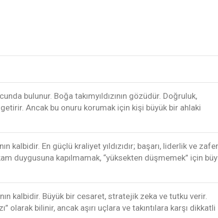
rcunda bulunur. Boğa takımyıldızının gözüdür. Doğruluk,
getirir. Ancak bu onuru korumak için kişi büyük bir ahlaki
ın kalbidir. En güçlü kraliyet yıldızıdır; başarı, liderlik ve zafe
ntikam duygusuna kapılmamak, “yüksekten düşmemek” için bü
ın kalbidir. Büyük bir cesaret, stratejik zeka ve tutku verir.
zı” olarak bilinir, ancak aşırı uçlara ve takıntılara karşı dikkatli