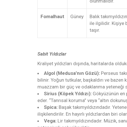
olunmalıdır.
Fomalhaut
Güney
Balık takımyıldızı
ile ilgilidir. Kiş
taşır.
Sabit Yıldızlar
Kraliyet yıldızları dışında, haritalarda olduk
Algol (Medusa’nın Gözü):
Perseus takım
bilinir. Yoğun tutkular, başkaldırı ve bazen k
muazzam bir güç ve odaklanma yeteneği s
Sirius (Köpek Yıldızı):
Gökyüzünün en par
eder. “Tanrısal koruma” veya “altın dokunuş”
Spica:
Başak takımyıldızındadır. Yetenek
ilişkilendirilir. En hayırlı yıldızlardan biri ola
Vega:
Lir takımyıldızındadır. Müzik, sana