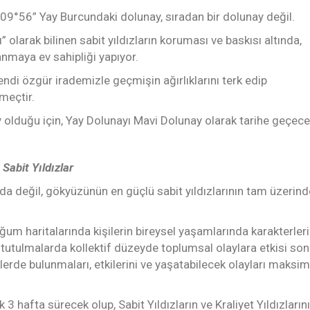
09°56” Yay Burcundaki dolunay, sıradan bir dolunay değil.
 olarak bilinen sabit yıldızların koruması ve baskısı altında,
anmaya ev sahipliği yapıyor.
endi özgür irademizle geçmişin ağırlıklarını terk edip
meçtir.
y olduğu için, Yay Dolunayı Mavi Dolunay olarak tarihe geçece
Sabit Yıldızlar
a değil, gökyüzünün en güçlü sabit yıldızlarının tam üzerind
doğum haritalarında kişilerin bireysel yaşamlarında karakterler
 tutulmalarda kollektif düzeyde toplumsal olaylara etkisi son
Evlerde bulunmaları, etkilerini ve yaşatabilecek olayları maks
3 hafta sürecek olup, Sabit Yıldızların ve Kraliyet Yıldızların