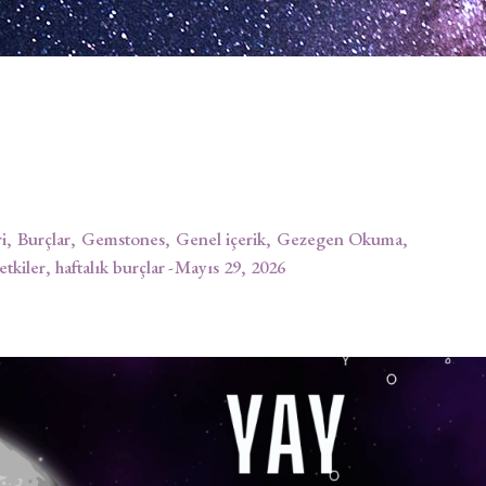
i
Burçlar
Gemstones
Genel içerik
Gezegen Okuma
 etkiler, haftalık burçlar
Mayıs 29, 2026