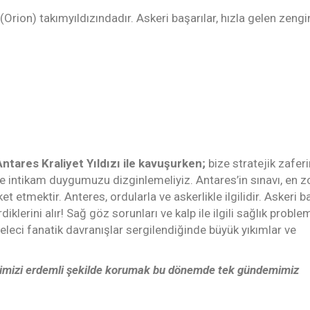
(Orion) takımyıldızındadır. Askeri başarılar, hızla gelen zengin
ntares Kraliyet Yıldızı ile kavuşurken;
bize stratejik zaferi
 ve intikam duygumuzu dizginlemeliyiz. Antares’in sınavı, en z
t etmektir. Anteres, ordularla ve askerlikle ilgilidir. Askeri b
klerini alır! Sağ göz sorunları ve kalp ile ilgili sağlık problem
eleci fanatik davranışlar sergilendiğinde büyük yıkımlar ve
lerimizi erdemli şekilde korumak bu dönemde tek gündemimiz