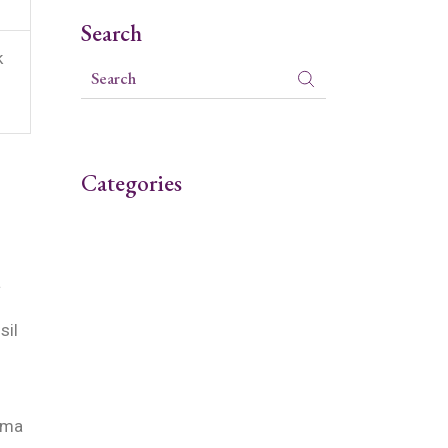
Search
k
Categories
a
sil
atma