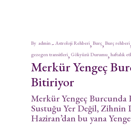
By
admin
Astroloji Rehberi
Burç
Burç rehberi
gezegen transitleri
Gökyüzü Durumu
haftalık et
Merkür Yengeç Bur
Bitiriyor
Merkür Yengeç Burcunda R
Sustuğu Yer Değil, Zihnin D
Haziran’dan bu yana Yeng