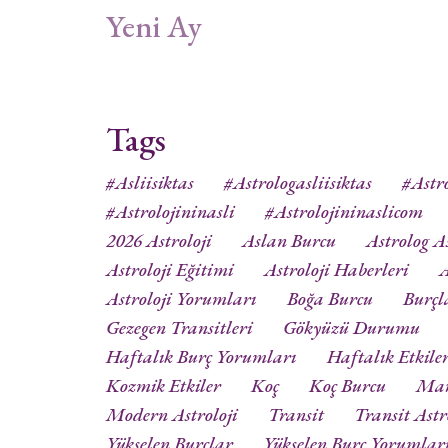
Yeni Ay
Tags
#asliisiktas
#astrologasliisiktas
#astro
#astrolojininasli
#astrolojininaslicom
2026 Astroloji
Aslan Burcu
Astrolog As
Astroloji Eğitimi
Astroloji Haberleri
A
Astroloji Yorumları
Boğa Burcu
Burçl
Gezegen Transitleri
Gökyüzü Durumu
Haftalık Burç Yorumları
Haftalık Etkile
Kozmik Etkiler
Koç
Koç Burcu
Ma
Modern Astroloji
Transit
Transit Astr
Yükselen Burçlar
Yükselen Burç Yorumlar