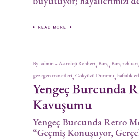
büyütüyor; hayallerimizi d
READ MORE
By
admin
Astroloji Rehberi
Burç
Burç rehberi
gezegen transitleri
Gökyüzü Durumu
haftalık et
Yengeç Burcunda R
Kavuşumu
Yengeç Burcunda Retro M
“Geçmiş Konuşuyor, Gerçe