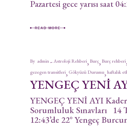
Pazartesi gece yarısı saat 04
READ MORE
By
admin
Astroloji Rehberi
Burç
Burç rehberi
gezegen transitleri
Gökyüzü Durumu
haftalık et
YENGEÇ YENİ AY
YENGEÇ YENİ AYI Kaderse
Sorumluluk Sınavları 14 
12:43’de 22° Yengeç Burcun