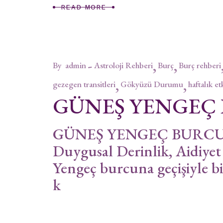
READ MORE
By
admin
Astroloji Rehberi
Burç
Burç rehberi
gezegen transitleri
Gökyüzü Durumu
haftalık et
GÜNEŞ YENGEÇ
GÜNEŞ YENGEÇ BURCUND
Duygusal Derinlik, Aidiy
Yengeç burcuna geçişiyle bir
k