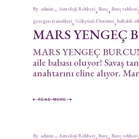
By
admin
Astroloji Rehberi
Burç
Burç rehberi
gezegen transitleri
Gökyüzü Durumu
haftalık et
MARS YENGEÇ 
MARS YENGEÇ BURCUNDA 
aile babası oluyor! Savaş tan
anahtarını eline alıyor. Ma
READ MORE
By
admin
Astroloji Rehberi
Burç
Burç rehberi