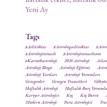
Yeni Ay
Tags
#asliisiktas
#astrologasliisiktas
#astro
#astrolojininasli
#astrolojininaslicom
#karmikastroloji
2026 Astroloji
Aslan
Astroloji Blogu
Astroloji Eğitimi
Astro
Astroloji Yazıları
Astroloji Yorumları
Gezegenler
Gezegen Transitleri
Gökyü
Haftalık Astroloji
Haftalık Burç Yorumla
Kariyer Astrolojisi
Koç
Koç Burcu
Modern Astroloji
Para Astrolojisi
Tra