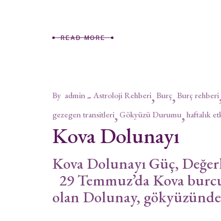
READ MORE
By
admin
Astroloji Rehberi
Burç
Burç rehberi
gezegen transitleri
Gökyüzü Durumu
haftalık et
Kova Dolunayı
Kova Dolunayı Güç, Değerl
29 Temmuz’da Kova burcun
olan Dolunay, gökyüzünde a