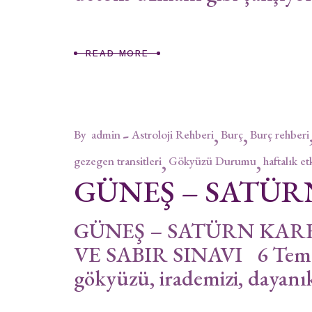
READ MORE
By
admin
Astroloji Rehberi
Burç
Burç rehberi
gezegen transitleri
Gökyüzü Durumu
haftalık et
GÜNEŞ – SATÜR
GÜNEŞ – SATÜRN KARE
VE SABIR SINAVI 6 Temmu
gökyüzü, irademizi, dayanık