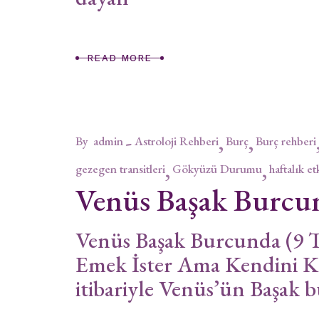
READ MORE
By
admin
Astroloji Rehberi
Burç
Burç rehberi
gezegen transitleri
Gökyüzü Durumu
haftalık et
Venüs Başak Burcu
Venüs Başak Burcunda (9 
Emek İster Ama Kendini
itibariyle Venüs’ün Başak bu