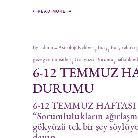
READ MORE
By
admin
Astroloji Rehberi
Burç
Burç rehberi
gezegen transitleri
Gökyüzü Durumu
haftalık et
6-12 TEMMUZ H
DURUMU
6-12 TEMMUZ HAFTAS
“Sorumlulukların ağırlaşmas
gökyüzü tek bir şey söylüy
dayan