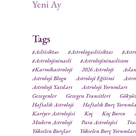
Yeni Ay
Tags
#asliisiktas
#astrologasliisiktas
#astro
#astrolojininasli
#astrolojininaslicom
#karmikastroloji
2026 Astroloji
Aslan
Astroloji Blogu
Astroloji Eğitimi
Astro
Astroloji Yazıları
Astroloji Yorumları
Gezegenler
Gezegen Transitleri
Gökyü
Haftalık Astroloji
Haftalık Burç Yorumla
Kariyer Astrolojisi
Koç
Koç Burcu
Modern Astroloji
Para Astrolojisi
Tra
Yükselen Burçlar
Yükselen Burç Yorumlar