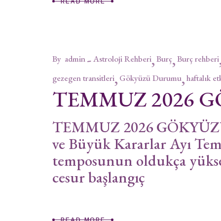
READ MORE
By
admin
Astroloji Rehberi
Burç
Burç rehberi
gezegen transitleri
Gökyüzü Durumu
haftalık et
TEMMUZ 2026 
TEMMUZ 2026 GÖKYÜZÜ
ve Büyük Kararlar Ayı Te
temposunun oldukça yükse
cesur başlangıç
READ MORE