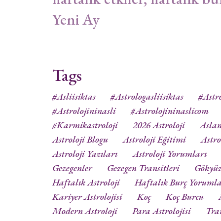
Yeni Ay
Tags
#asliisiktas
#astrologasliisiktas
#astro
#astrolojininasli
#astrolojininaslicom
#karmikastroloji
2026 Astroloji
Aslan
Astroloji Blogu
Astroloji Eğitimi
Astro
Astroloji Yazıları
Astroloji Yorumları
Gezegenler
Gezegen Transitleri
Gökyü
Haftalık Astroloji
Haftalık Burç Yorumla
Kariyer Astrolojisi
Koç
Koç Burcu
Modern Astroloji
Para Astrolojisi
Tra