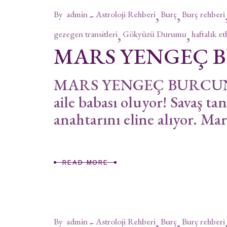
By
admin
Astroloji Rehberi
Burç
Burç rehberi
gezegen transitleri
Gökyüzü Durumu
haftalık et
MARS YENGEÇ 
MARS YENGEÇ BURCUNDA 
aile babası oluyor! Savaş tan
anahtarını eline alıyor. Ma
READ MORE
By
admin
Astroloji Rehberi
Burç
Burç rehberi