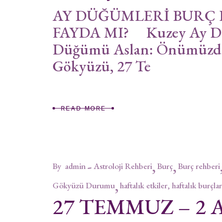
AY DÜĞÜMLERİ BURÇ 
FAYDA MI? Kuzey Ay Dü
Düğümü Aslan: Önümüzdek
Gökyüzü, 27 Te
READ MORE
By
admin
Astroloji Rehberi
Burç
Burç rehberi
Gökyüzü Durumu
haftalık etkiler, haftalık burçlar
27 TEMMUZ – 2 