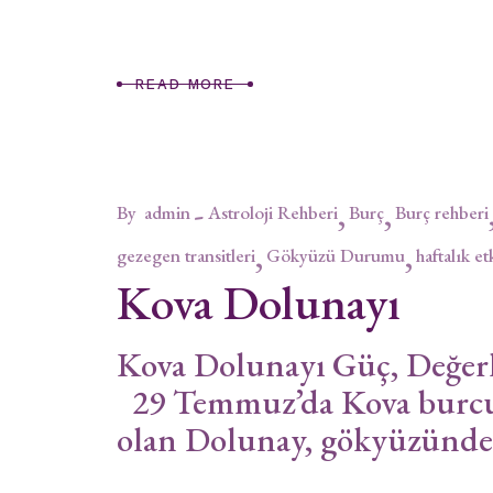
READ MORE
By
admin
Astroloji Rehberi
Burç
Burç rehberi
gezegen transitleri
Gökyüzü Durumu
haftalık et
Kova Dolunayı
Kova Dolunayı Güç, Değerl
29 Temmuz’da Kova burcun
olan Dolunay, gökyüzünde a