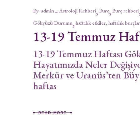
By
admin
Astroloji Rehberi
Burç
Burç rehberi
Gökyüzü Durumu
haftalık etkiler, haftalık burçlar
13-19 Temmuz Haf
13-19 Temmuz Haftası Gö
Hayatımızda Neler Değişiyo
Merkür ve Uranüs’ten Bü
haftas
READ MORE