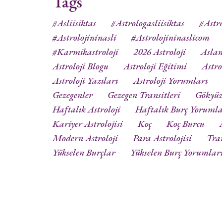
Tags
#asliisiktas
#astrologasliisiktas
#astro
#astrolojininasli
#astrolojininaslicom
#karmikastroloji
2026 Astroloji
Aslan
Astroloji Blogu
Astroloji Eğitimi
Astro
Astroloji Yazıları
Astroloji Yorumları
Gezegenler
Gezegen Transitleri
Gökyü
Haftalık Astroloji
Haftalık Burç Yorumla
Kariyer Astrolojisi
Koç
Koç Burcu
Modern Astroloji
Para Astrolojisi
Tra
Yükselen Burçlar
Yükselen Burç Yorumlar