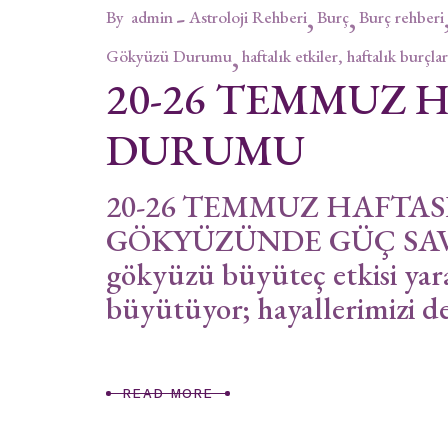
By
admin
Astroloji Rehberi
Burç
Burç rehberi
Gökyüzü Durumu
haftalık etkiler, haftalık burçlar
20-26 TEMMUZ 
DURUMU
20-26 TEMMUZ HAFTA
GÖKYÜZÜNDE GÜÇ SAVA
gökyüzü büyüteç etkisi yar
büyütüyor; hayallerimizi d
READ MORE