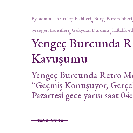
By
admin
Astroloji Rehberi
Burç
Burç rehberi
gezegen transitleri
Gökyüzü Durumu
haftalık et
Yengeç Burcunda R
Kavuşumu
Yengeç Burcunda Retro M
“Geçmiş Konuşuyor, Gerçe
Pazartesi gece yarısı saat 04
READ MORE