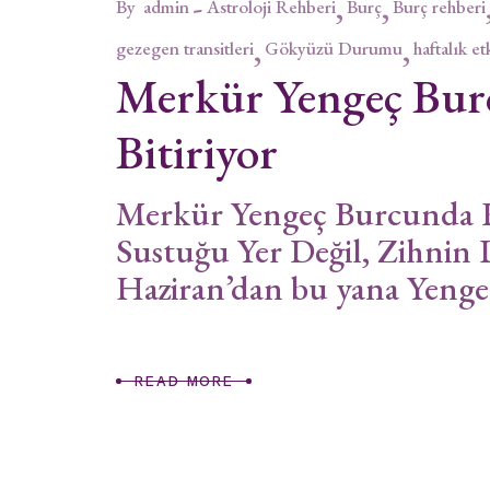
By
admin
Astroloji Rehberi
Burç
Burç rehberi
gezegen transitleri
Gökyüzü Durumu
haftalık et
Merkür Yengeç Bur
Bitiriyor
Merkür Yengeç Burcunda R
Sustuğu Yer Değil, Zihnin D
Haziran’dan bu yana Yeng
READ MORE