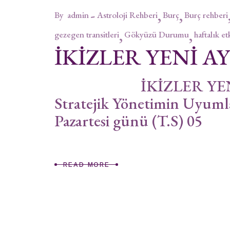
By
admin
Astroloji Rehberi
Burç
Burç rehberi
gezegen transitleri
Gökyüzü Durumu
haftalık et
İKİZLER YENİ AY
İKİZLER YENİ AYI 
Stratejik Yönetimin Uyum
Pazartesi günü (T.S) 05
READ MORE