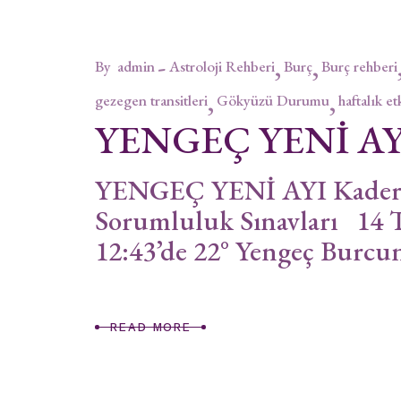
By
admin
Astroloji Rehberi
Burç
Burç rehberi
gezegen transitleri
Gökyüzü Durumu
haftalık et
YENGEÇ YENİ AY
YENGEÇ YENİ AYI Kaderse
Sorumluluk Sınavları 14 
12:43’de 22° Yengeç Burcun
READ MORE