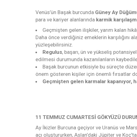
Venüs’ün Başak burcunda
Güney Ay Düğüm
para ve kariyer alanlarında
karmik karşılaşm
Geçmişten gelen ilişkiler, yarım kalan hikâ
Daha önce verdiğiniz emeklerin karşılığını ala
yüzleşebilirsiniz.
Regulus
, başarı, ün ve yükseliş potansiyel
edilmesi durumunda kazanılanların kaybedilebi
Başak burcunun etkisiyle bu süreçte düzen
önem gösteren kişiler için önemli fırsatlar d
Geçmişten gelen karmalar kapanıyor, ha
11 TEMMUZ CUMARTESİ GÖKYÜZÜ DUR
Ay İkizler Burcuna geçiyor ve Uranüs ve Mars
açı oluştururken, Aslan’daki Jüpiter ve Koç’ta