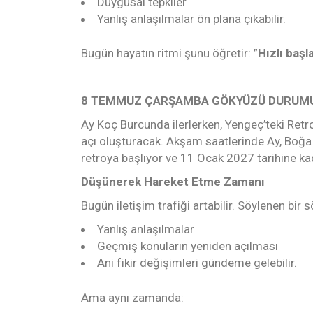
Duygusal tepkiler
Yanlış anlaşılmalar ön plana çıkabilir.
Bugün hayatın ritmi şunu öğretir: ”
Hızlı başl
8 TEMMUZ ÇARŞAMBA GÖKYÜZÜ DURUM
Ay Koç Burcunda ilerlerken, Yengeç’teki Retr
açı oluşturacak. Akşam saatlerinde Ay, Boğ
retroya başlıyor ve 11 Ocak 2027 tarihine ka
Düşünerek Hareket Etme Zamanı
Bugün iletişim trafiği artabilir. Söylenen bir 
Yanlış anlaşılmalar
Geçmiş konuların yeniden açılması
Ani fikir değişimleri gündeme gelebilir.
Ama aynı zamanda: