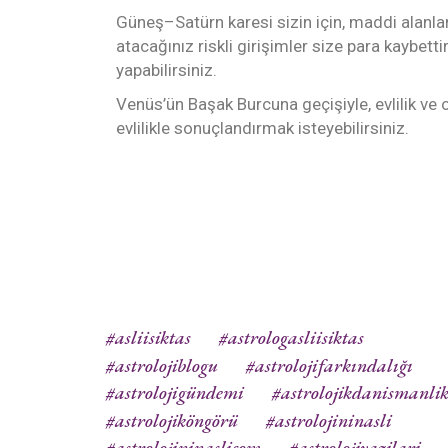
Güneş–Satürn karesi sizin için, maddi alanlar
atacağınız riskli girişimler size para kaybetti
yapabilirsiniz.
Venüs’ün Başak Burcuna geçişiyle, evlilik ve o
evlilikle sonuçlandırmak isteyebilirsiniz.
#asliisiktas
#astrologasliisiktas
#astrolojiblogu
#astrolojifarkındalığı
#astrolojigündemi
#astrolojikdanismanli
#astrolojiköngörü
#astrolojininasli
#astrolojininaslicom
#astrolojiyazilari