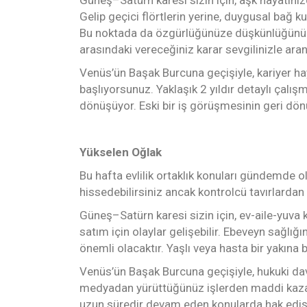
Gelip geçici flörtlerin yerine, duygusal bağ kur
Bu noktada da özgürlüğünüze düşkünlüğünüz i
arasındaki vereceğiniz karar sevgilinizle aran
Venüs’ün Başak Burcuna geçişiyle, kariyer hay
başlıyorsunuz. Yaklaşık 2 yıldır detaylı çalı
dönüşüyor. Eski bir iş görüşmesinin geri dönü
Yükselen Oğlak
Bu hafta evlilik ortaklık konuları gündemde o
hissedebilirsiniz ancak kontrolcü tavırlardan 
Güneş–Satürn karesi sizin için, ev-aile-yuva 
satım için olaylar gelişebilir. Ebeveyn sağlı
önemli olacaktır. Yaşlı veya hasta bir yakına 
Venüs’ün Başak Burcuna geçişiyle, hukuki dava
medyadan yürüttüğünüz işlerden maddi kazanç
uzun süredir devam eden konularda hak edişler