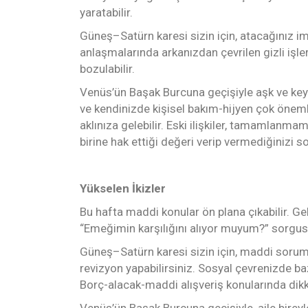
yaratabilir.
Güneş–Satürn karesi sizin için, atacağınız i
anlaşmalarında arkanızdan çevrilen gizli işle
bozulabilir.
Venüs’ün Başak Burcuna geçişiyle aşk ve keyif a
ve kendinizde kişisel bakım-hijyen çok önemli
aklınıza gelebilir. Eski ilişkiler, tamamlanm
birine hak ettiği değeri verip vermediğinizi so
Yükselen İkizler
Bu hafta maddi konular ön plana çıkabilir. Gel
“Emeğimin karşılığını alıyor muyum?” sorgusu 
Güneş–Satürn karesi sizin için, maddi sorumlulu
revizyon yapabilirsiniz. Sosyal çevrenizde ba
Borç-alacak-maddi alışveriş konularında dikka
Venüs’ün Başak Burcuna geçişiyle, aile bireyler