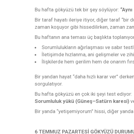
Bu hafta gökyüzü tek bir şey söylüyor:
“Aynı
Bir taraf hayatı ileriye itiyor, diğer taraf “b
zaman koşuyor gibi hissedilirken, zaman zam
Bu haftanın ana teması üç başlıkta toplanıyor
Sorumlulukların ağırlaşması ve sabır testl
İletişimde hızlanma, ani gelişmeler ve zih
İlişkilerde hem gerilim hem de onarım fırs
Bir yandan hayat “daha hızlı karar ver” derk
sorgulatıyor.
Bu hafta gökyüzü en çok iki şeyi test ediyor:
Sorumluluk yükü (Güneş–Satürn karesi)
v
Bir yanda “yetişemiyorum” hissi, diğer yanda
6 TEMMUZ PAZARTESİ GÖKYÜZÜ DURUM