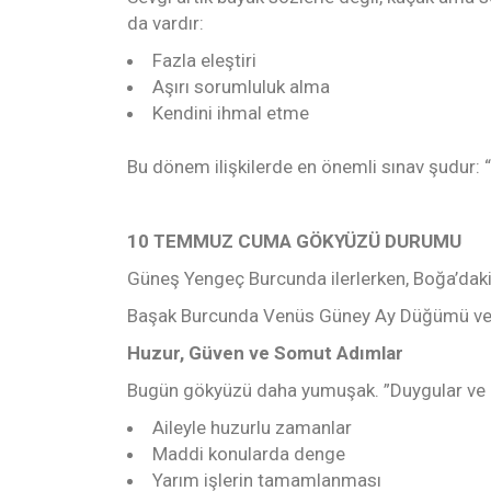
da vardır:
Fazla eleştiri
Aşırı sorumluluk alma
Kendini ihmal etme
Bu dönem ilişkilerde en önemli sınav şudur: “
10 TEMMUZ CUMA GÖKYÜZÜ DURUMU
Güneş Yengeç Burcunda ilerlerken, Boğa’daki A
Başak Burcunda Venüs Güney Ay Düğümü ve R
Huzur, Güven ve Somut Adımlar
Bugün gökyüzü daha yumuşak. ”Duygular ve m
Aileyle huzurlu zamanlar
Maddi konularda denge
Yarım işlerin tamamlanması