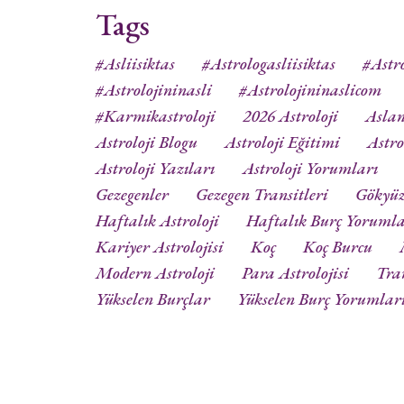
Tags
#asliisiktas
#astrologasliisiktas
#astro
#astrolojininasli
#astrolojininaslicom
#karmikastroloji
2026 Astroloji
Aslan
Astroloji Blogu
Astroloji Eğitimi
Astro
Astroloji Yazıları
Astroloji Yorumları
Gezegenler
Gezegen Transitleri
Gökyü
Haftalık Astroloji
Haftalık Burç Yorumla
Kariyer Astrolojisi
Koç
Koç Burcu
Modern Astroloji
Para Astrolojisi
Tra
Yükselen Burçlar
Yükselen Burç Yorumlar