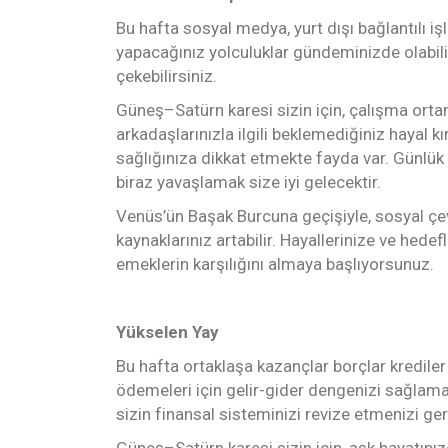
Bu hafta sosyal medya, yurt dışı bağlantılı iş
yapacağınız yolculuklar gündeminizde olabilir.
çekebilirsiniz.
Güneş–Satürn karesi sizin için, çalışma ortamı
arkadaşlarınızla ilgili beklemediğiniz hayal kır
sağlığınıza dikkat etmekte fayda var. Günlük
biraz yavaşlamak size iyi gelecektir.
Venüs’ün Başak Burcuna geçişiyle, sosyal çev
kaynaklarınız artabilir. Hayallerinize ve hedef
emeklerin karşılığını almaya başlıyorsunuz.
Yükselen Yay
Bu hafta ortaklaşa kazançlar borçlar kredile
ödemeleri için gelir-gider dengenizi sağlamaya
sizin finansal sisteminizi revize etmenizi gere
Güneş–Satürn karesi sizin için, aşk hayatınız