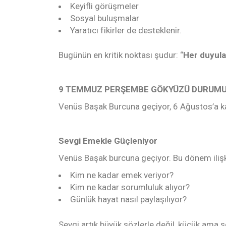
Keyifli görüşmeler
Sosyal buluşmalar
Yaratıcı fikirler de desteklenir.
Bugünün en kritik noktası şudur: “
Her duyula
9 TEMMUZ PERŞEMBE GÖKYÜZÜ DURUM
Venüs Başak Burcuna geçiyor, 6 Ağustos’a k
Sevgi Emekle Güçleniyor
Venüs Başak burcuna geçiyor. Bu dönem iliş
Kim ne kadar emek veriyor?
Kim ne kadar sorumluluk alıyor?
Günlük hayat nasıl paylaşılıyor?
Sevgi artık büyük sözlerle değil, küçük ama 