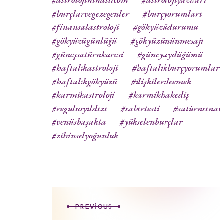
#burçlarvegezegenler
#burçyorumları
#finansalastroloji
#gökyüzüdurumu
#gökyüzügünlüğü
#gökyüzününmesajı
#güneşsatürnkaresi
#güneyaydüğümü
#haftalıkastroloji
#haftalıkburçyorumlar
#haftalıkgökyüzü
#ilişkilerdeemek
#karmikastroloji
#karmikhakediş
#regulusyıldızı
#sabırtesti
#satürnsına
#venüsbaşakta
#yükselenburçlar
#zihinselyoğunluk
PREVIOUS