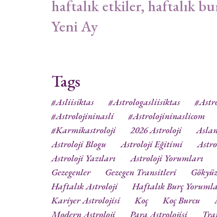
haftalık etkiler, haftalık bu
Yeni Ay
Tags
#asliisiktas
#astrologasliisiktas
#astro
#astrolojininasli
#astrolojininaslicom
#karmikastroloji
2026 Astroloji
Aslan
Astroloji Blogu
Astroloji Eğitimi
Astro
Astroloji Yazıları
Astroloji Yorumları
Gezegenler
Gezegen Transitleri
Gökyü
Haftalık Astroloji
Haftalık Burç Yorumla
Kariyer Astrolojisi
Koç
Koç Burcu
Modern Astroloji
Para Astrolojisi
Tra