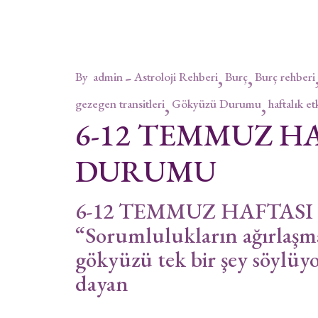
By
admin
Astroloji Rehberi
Burç
Burç rehberi
gezegen transitleri
Gökyüzü Durumu
haftalık et
6-12 TEMMUZ H
DURUMU
6-12 TEMMUZ HAFTAS
“Sorumlulukların ağırlaşmas
gökyüzü tek bir şey söylüy
dayan