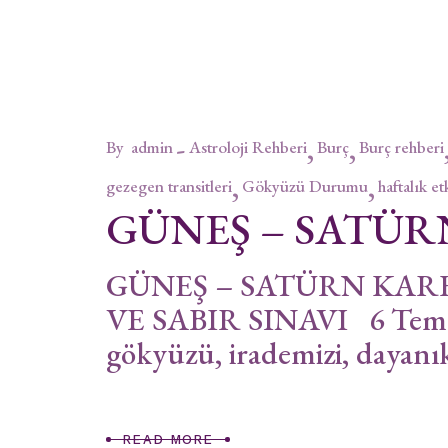
By
admin
Astroloji Rehberi
Burç
Burç rehberi
gezegen transitleri
Gökyüzü Durumu
haftalık et
GÜNEŞ – SATÜR
GÜNEŞ – SATÜRN KARE
VE SABIR SINAVI 6 Temmu
gökyüzü, irademizi, dayanık
READ MORE