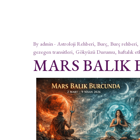
By
admin
Astroloji Rehberi
Burç
Burç rehberi
gezegen transitleri
Gökyüzü Durumu
haftalık et
MARS BALIK