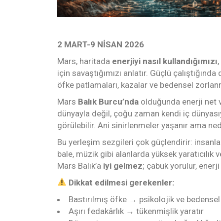
2 MART-9 NİSAN 2026
Mars, haritada
enerjiyi nasıl kullandığımızı
için savaştığımızı anlatır. Güçlü çalıştığında da
öfke patlamaları, kazalar ve bedensel zorlanm
Mars
Balık Burcu’nda
olduğunda enerji net v
dünyayla değil, çoğu zaman kendi iç dünyasıyl
görülebilir. Ani sinirlenmeler yaşanır ama ne
Bu yerleşim sezgileri çok güçlendirir: insanla
bale, müzik gibi alanlarda yüksek yaratıcılık 
Mars Balık’a
iyi gelmez
; çabuk yorulur, enerj
Dikkat edilmesi gerekenler:
Bastırılmış öfke → psikolojik ve bedensel
Aşırı fedakârlık → tükenmişlik yaratır