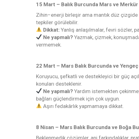
15 Mart – Balık Burcunda Mars
ve
Merkür
Zihin–enerji birleşir ama mantık düz çizgide 
tepkiler görülebilir.
Dikkat:
Yanlış anlaşılmalar, fevri sözler, pa
Ne yapmalı?
Yazmak, çizmek, konuşmadan
vermemek.
22 Mart – Mars Balık Burcunda
ve
Yengeç 
Koruyucu, şefkatli ve destekleyici bir güç açılır
konuları desteklenir.
Ne yapmalı?
Yardım istemekten çekinmeyin,
bağları güçlendirmek için çok uygun.
Aşırı fedakârlık yapmamaya dikkat.
8 Nisan – Mars Balık Burcunda ve Boğa B
Beklenmedik çözümler, ani farkındalıklar, pra