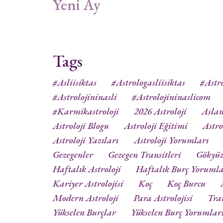
Yeni Ay
Tags
#asliisiktas
#astrologasliisiktas
#astro
#astrolojininasli
#astrolojininaslicom
#karmikastroloji
2026 Astroloji
Aslan
Astroloji Blogu
Astroloji Eğitimi
Astro
Astroloji Yazıları
Astroloji Yorumları
Gezegenler
Gezegen Transitleri
Gökyü
Haftalık Astroloji
Haftalık Burç Yorumla
Kariyer Astrolojisi
Koç
Koç Burcu
Modern Astroloji
Para Astrolojisi
Tra
Yükselen Burçlar
Yükselen Burç Yorumlar