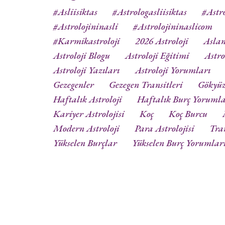
#asliisiktas
#astrologasliisiktas
#astro
#astrolojininasli
#astrolojininaslicom
#karmikastroloji
2026 Astroloji
Aslan
Astroloji Blogu
Astroloji Eğitimi
Astro
Astroloji Yazıları
Astroloji Yorumları
Gezegenler
Gezegen Transitleri
Gökyü
Haftalık Astroloji
Haftalık Burç Yorumla
Kariyer Astrolojisi
Koç
Koç Burcu
Modern Astroloji
Para Astrolojisi
Tra
Yükselen Burçlar
Yükselen Burç Yorumlar