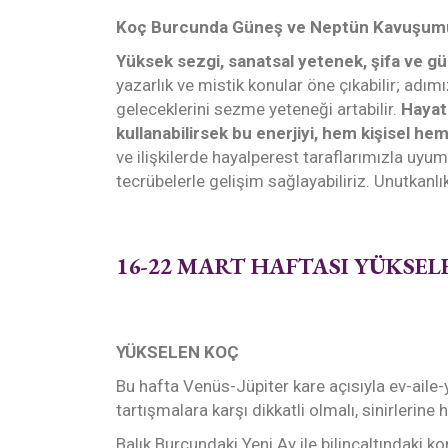
Koç Burcunda Güneş ve Neptün Kavuşum
Yüksek sezgi, sanatsal yetenek, şifa ve gü
yazarlık ve mistik konular öne çıkabilir; adımız
geleceklerini sezme yeteneği artabilir.
Hayatı
kullanabilirsek bu enerjiyi, hem kişisel he
ve ilişkilerde hayalperest taraflarımızla uyuml
tecrübelerle gelişim sağlayabiliriz. Unutkanlık
16-22 MART HAFTASI YÜKSEL
YÜKSELEN KOÇ
Bu hafta Venüs-Jüpiter kare açısıyla ev-aile-
tartışmalara karşı dikkatli olmalı, sinirlerine
Balık Burcundaki Yeni Ay ile bilinçaltındaki kork