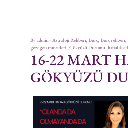
By
admin
Astroloji Rehberi
Burç
Burç rehberi
gezegen transitleri
Gökyüzü Durumu
haftalık et
16-22 MART H
GÖKYÜZÜ D