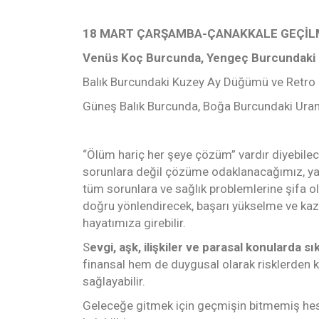
18 MART ÇARŞAMBA-ÇANAKKALE GEÇİL
Venüs Koç Burcunda, Yengeç Burcundaki J
Balık Burcundaki Kuzey Ay Düğümü ve Retr
Güneş Balık Burcunda, Boğa Burcundaki Uranü
“Ölüm hariç her şeye çözüm” vardır diyebilec
sorunlara değil çözüme odaklanacağımız, ya
tüm sorunlara ve sağlık problemlerine şifa ol
doğru yönlendirecek, başarı yükselme ve kazan
hayatımıza girebilir.
S
evgi, aşk, ilişkiler ve parasal konularda sık
finansal hem de duygusal olarak risklerden ko
sağlayabilir.
Geleceğe gitmek için geçmişin bitmemiş hes