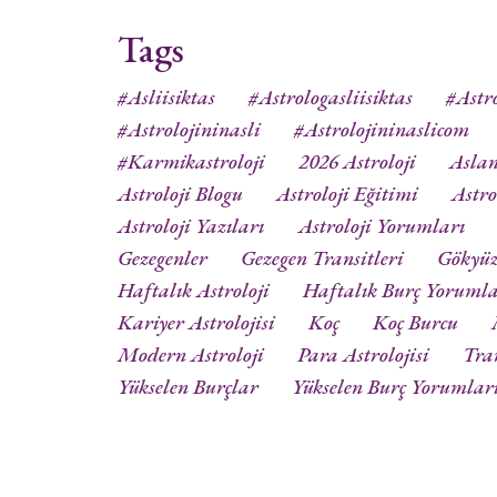
Tags
#asliisiktas
#astrologasliisiktas
#astro
#astrolojininasli
#astrolojininaslicom
#karmikastroloji
2026 Astroloji
Aslan
Astroloji Blogu
Astroloji Eğitimi
Astro
Astroloji Yazıları
Astroloji Yorumları
Gezegenler
Gezegen Transitleri
Gökyü
Haftalık Astroloji
Haftalık Burç Yorumla
Kariyer Astrolojisi
Koç
Koç Burcu
Modern Astroloji
Para Astrolojisi
Tra
Yükselen Burçlar
Yükselen Burç Yorumlar