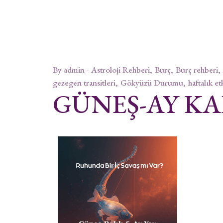
By
admin
Astroloji Rehberi
Burç
Burç rehberi
gezegen transitleri
Gökyüzü Durumu
haftalık et
GÜNEŞ-AY KA