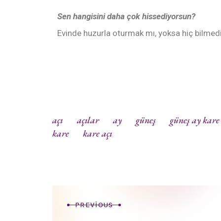
Sen hangisini daha çok hissediyorsun?
Evinde huzurla oturmak mı, yoksa hiç bilmed
açı
açılar
ay
güneş
güneş ay kare
kare
kare açı
PREVIOUS