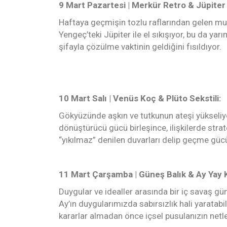
9 Mart Pazartesi | Merkür Retro & Jüpiter
Haftaya geçmişin tozlu raflarından gelen muc
Yengeç’teki Jüpiter ile el sıkışıyor, bu da yarı
şifayla çözülme vaktinin geldiğini fısıldıyor.
10 Mart Salı | Venüs Koç & Plüto Sekstili:
Gökyüzünde aşkın ve tutkunun ateşi yükseliy
dönüştürücü gücü birleşince, ilişkilerde stra
“yıkılmaz” denilen duvarları delip geçme güc
11 Mart Çarşamba | Güneş Balık & Ay Yay K
Duygular ve idealler arasında bir iç savaş günü
Ay’ın duygularımızda sabırsızlık hali yaratabili
kararlar almadan önce içsel pusulanızın netl