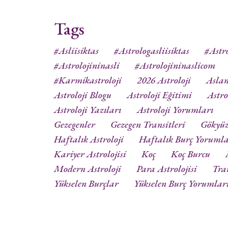
Tags
#asliisiktas
#astrologasliisiktas
#astro
#astrolojininasli
#astrolojininaslicom
#karmikastroloji
2026 Astroloji
Aslan
Astroloji Blogu
Astroloji Eğitimi
Astro
Astroloji Yazıları
Astroloji Yorumları
Gezegenler
Gezegen Transitleri
Gökyü
Haftalık Astroloji
Haftalık Burç Yorumla
Kariyer Astrolojisi
Koç
Koç Burcu
Modern Astroloji
Para Astrolojisi
Tra
Yükselen Burçlar
Yükselen Burç Yorumlar