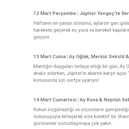
​12 Mart Perşembe | Jüpiter Yengeç’te İler
Haftanın en şanslı dönümü; aylardır geri gid
harekete geçerek ev, yuva ve bereket kapılarını
geçiyor.
​13 Mart Cuma | Ay Oğlak, Merkür Sekstil &
Mantığın duyguları terbiye ettiği bir gün; Ay 
analiz ederken, Jüpiter’in abartılı karşıt açıs
konusunda sizi sertçe uyarıyor.
​14 Mart Cumartesi | Ay Kova & Neptün Seks
Ruhun özgürleştiği ve vizyonların genişlediği
dokunuşuyla birleşerek size kolektif bir ilh
görünenler somutlaşmaya çok yakın.