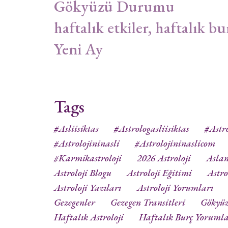
Gökyüzü Durumu
haftalık etkiler, haftalık bu
Yeni Ay
Tags
#asliisiktas
#astrologasliisiktas
#astro
#astrolojininasli
#astrolojininaslicom
#karmikastroloji
2026 Astroloji
Aslan
Astroloji Blogu
Astroloji Eğitimi
Astro
Astroloji Yazıları
Astroloji Yorumları
Gezegenler
Gezegen Transitleri
Gökyü
Haftalık Astroloji
Haftalık Burç Yorumla