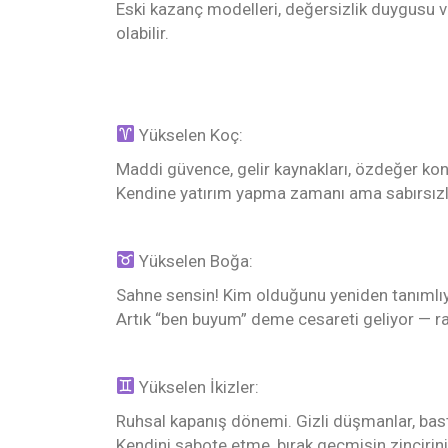
Eski kazanç modelleri, değersizlik duygusu
olabilir.
Yükselen Koç:
Maddi güvence, gelir kaynakları, özdeğer kon
Kendine yatırım yapma zamanı ama sabırsızlıkl
Yükselen Boğa:
Sahne sensin! Kim olduğunu yeniden tanımlı
Artık “ben buyum” deme cesareti geliyor — radi
Yükselen İkizler:
Ruhsal kapanış dönemi. Gizli düşmanlar, bastı
Kendini sabote etme, bırak geçmişin zincirini