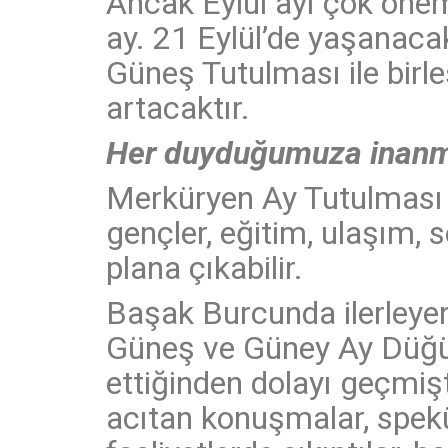
Ancak Eylül ayı çok öneml
ay. 21 Eylül’de yaşanac
Güneş Tutulması ile birle
artacaktır.
Her duyduğumuza inanm
Merküryen Ay Tutulması ol
gençler, eğitim, ulaşım,
plana çıkabilir.
Başak Burcunda ilerleyen
Güneş ve Güney Ay Düğüm
ettiğinden dolayı geçmiş
acıtan konuşmalar, spekül