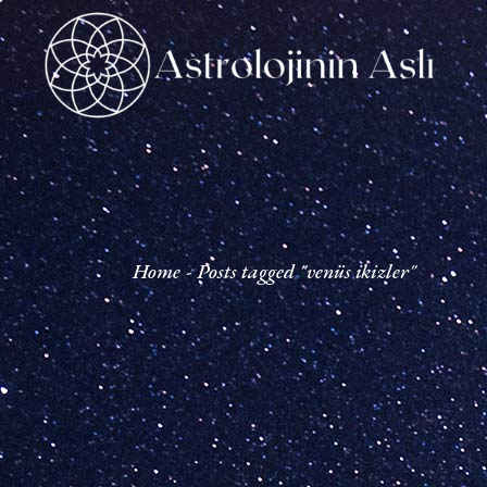
Skip
to
the
content
Home
Posts tagged "venüs ikizler"