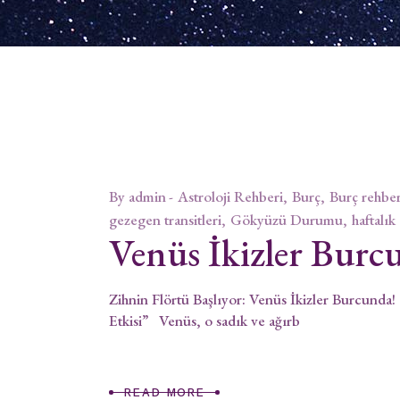
By
admin
Astroloji Rehberi
Burç
Burç rehber
gezegen transitleri
Gökyüzü Durumu
haftalık
Venüs İkizler Burc
Zihnin Flörtü Başlıyor: Venüs İkizler Burcunda!
Etkisi” Venüs, o sadık ve ağırb
READ MORE