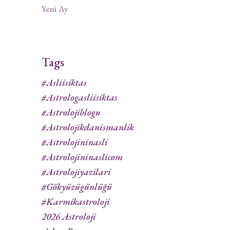
Yeni Ay
Tags
#asliisiktas
#astrologasliisiktas
#astrolojiblogu
#astrolojikdanismanlik
#astrolojininasli
#astrolojininaslicom
#astrolojiyazilari
#gökyüzügünlüğü
#karmikastroloji
2026 Astroloji