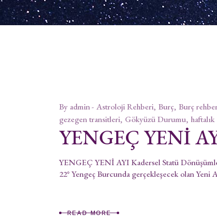
By
admin
Astroloji Rehberi
Burç
Burç rehber
gezegen transitleri
Gökyüzü Durumu
haftalık
YENGEÇ YENİ AY
YENGEÇ YENİ AYI Kadersel Statü Dönüşümleri 
22° Yengeç Burcunda gerçekleşecek olan Yeni A
READ MORE