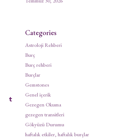
Temmuz 30, 2026
Categories
Astroloji Rehberi
Burç
Burç rehberi
…
Burçlar
Gemstones
Genel içerik
Gezegen Okuma
gezegen transitleri
Gökyüzü Durumu
haftalık etkiler, haftalık burçlar