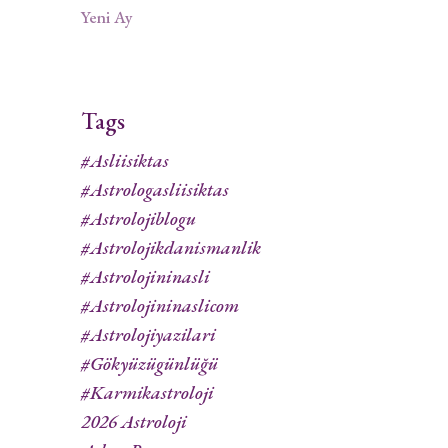
Yeni Ay
Tags
#asliisiktas
#astrologasliisiktas
#astrolojiblogu
#astrolojikdanismanlik
#astrolojininasli
#astrolojininaslicom
#astrolojiyazilari
#gökyüzügünlüğü
#karmikastroloji
2026 Astroloji