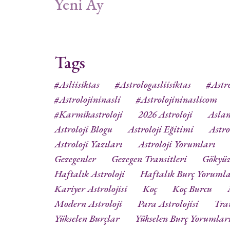
Yeni Ay
Tags
#asliisiktas
#astrologasliisiktas
#astro
#astrolojininasli
#astrolojininaslicom
#karmikastroloji
2026 Astroloji
Aslan
Astroloji Blogu
Astroloji Eğitimi
Astro
Astroloji Yazıları
Astroloji Yorumları
Gezegenler
Gezegen Transitleri
Gökyü
Haftalık Astroloji
Haftalık Burç Yorumla
Kariyer Astrolojisi
Koç
Koç Burcu
Modern Astroloji
Para Astrolojisi
Tra
Yükselen Burçlar
Yükselen Burç Yorumlar