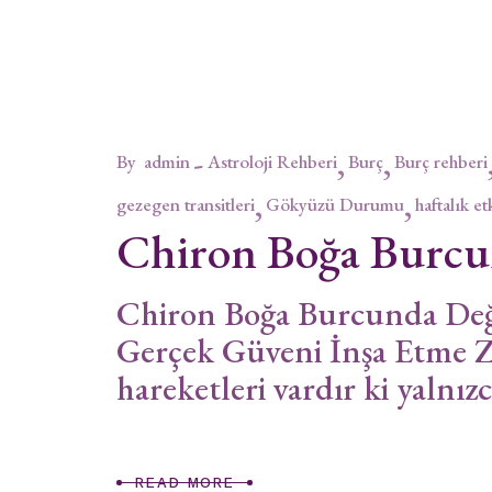
By
admin
Astroloji Rehberi
Burç
Burç rehberi
gezegen transitleri
Gökyüzü Durumu
haftalık et
Chiron Boğa Burc
Chiron Boğa Burcunda Değe
Gerçek Güveni İnşa Etme Z
hareketleri vardır ki yalnız
READ MORE