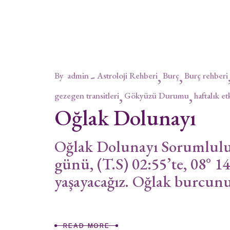
By
admin
Astroloji Rehberi
Burç
Burç rehberi
gezegen transitleri
Gökyüzü Durumu
haftalık et
Oğlak Dolunayı
Oğlak Dolunayı Sorumlulu
günü, (T.S) 02:55’te, 08° 
yaşayacağız. Oğlak burcunun
READ MORE