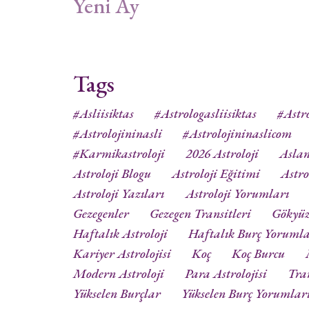
Yeni Ay
Tags
#asliisiktas
#astrologasliisiktas
#astro
#astrolojininasli
#astrolojininaslicom
#karmikastroloji
2026 Astroloji
Aslan
Astroloji Blogu
Astroloji Eğitimi
Astro
Astroloji Yazıları
Astroloji Yorumları
Gezegenler
Gezegen Transitleri
Gökyü
Haftalık Astroloji
Haftalık Burç Yorumla
Kariyer Astrolojisi
Koç
Koç Burcu
Modern Astroloji
Para Astrolojisi
Tra
Yükselen Burçlar
Yükselen Burç Yorumlar