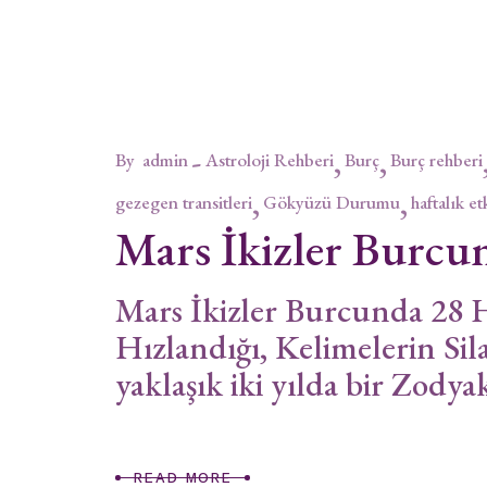
By
admin
Astroloji Rehberi
Burç
Burç rehberi
gezegen transitleri
Gökyüzü Durumu
haftalık et
Mars İkizler Burcu
Mars İkizler Burcunda 28 
Hızlandığı, Kelimelerin 
yaklaşık iki yılda bir Zod
READ MORE