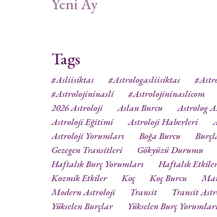
Yeni Ay
Tags
#asliisiktas
#astrologasliisiktas
#astro
#astrolojininasli
#astrolojininaslicom
2026 Astroloji
Aslan Burcu
Astrolog As
Astroloji Eğitimi
Astroloji Haberleri
A
Astroloji Yorumları
Boğa Burcu
Burçl
Gezegen Transitleri
Gökyüzü Durumu
Haftalık Burç Yorumları
Haftalık Etkile
Kozmik Etkiler
Koç
Koç Burcu
Ma
Modern Astroloji
Transit
Transit Astr
Yükselen Burçlar
Yükselen Burç Yorumlar