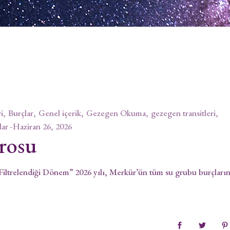
i
Burçlar
Genel içerik
Gezegen Okuma
gezegen transitleri
lar
Haziran 26, 2026
rosu
iltrelendiği Dönem” 2026 yılı, Merkür’ün tüm su grubu burçları