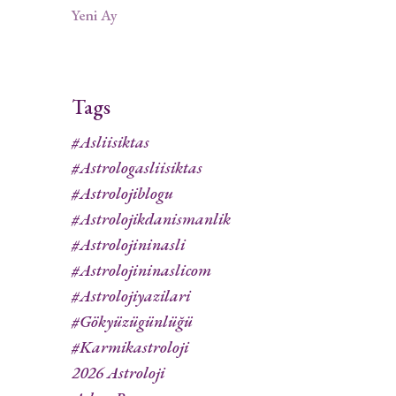
Yeni Ay
Tags
#asliisiktas
#astrologasliisiktas
#astrolojiblogu
#astrolojikdanismanlik
#astrolojininasli
#astrolojininaslicom
#astrolojiyazilari
#gökyüzügünlüğü
#karmikastroloji
2026 Astroloji