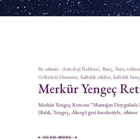
By
admin
Astroloji Rehberi
Burç
Burç rehber
Gökyüzü Durumu
haftalık etkiler, haftalık burç
Merkür Yengeç Ret
Merkür Yengeç Retrosu “Mantığın Duygularla F
(Balık, Yengeç, Akrep) geri hareketiyle, zihinse
READ MORE