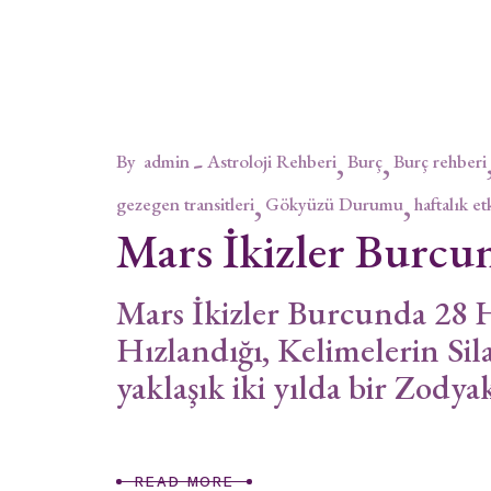
By
admin
Astroloji Rehberi
Burç
Burç rehberi
gezegen transitleri
Gökyüzü Durumu
haftalık et
Mars İkizler Burcu
Mars İkizler Burcunda 28 
Hızlandığı, Kelimelerin 
yaklaşık iki yılda bir Zod
READ MORE