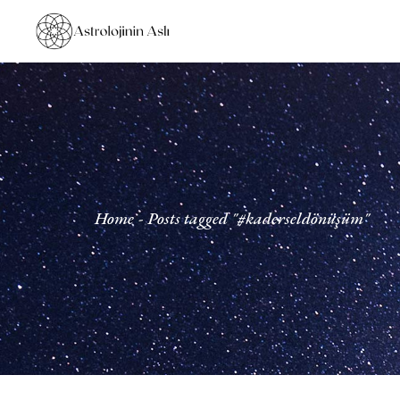
Skip
to
the
content
Home
Posts tagged "#kaderseldönüşüm"