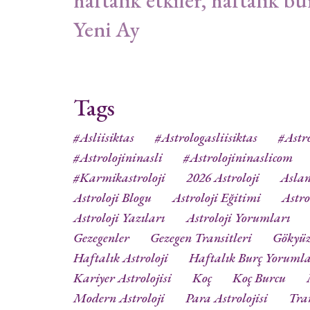
haftalık etkiler, haftalık bu
Yeni Ay
Tags
#asliisiktas
#astrologasliisiktas
#astro
#astrolojininasli
#astrolojininaslicom
#karmikastroloji
2026 Astroloji
Aslan
Astroloji Blogu
Astroloji Eğitimi
Astro
Astroloji Yazıları
Astroloji Yorumları
Gezegenler
Gezegen Transitleri
Gökyü
Haftalık Astroloji
Haftalık Burç Yorumla
Kariyer Astrolojisi
Koç
Koç Burcu
Modern Astroloji
Para Astrolojisi
Tra