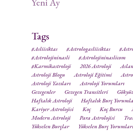
Yeni Ay
Tags
#asliisiktas
#astrologasliisiktas
#astro
#astrolojininasli
#astrolojininaslicom
#karmikastroloji
2026 Astroloji
Aslan
Astroloji Blogu
Astroloji Eğitimi
Astro
Astroloji Yazıları
Astroloji Yorumları
Gezegenler
Gezegen Transitleri
Gökyü
Haftalık Astroloji
Haftalık Burç Yorumla
Kariyer Astrolojisi
Koç
Koç Burcu
Modern Astroloji
Para Astrolojisi
Tra
Yükselen Burçlar
Yükselen Burç Yorumlar