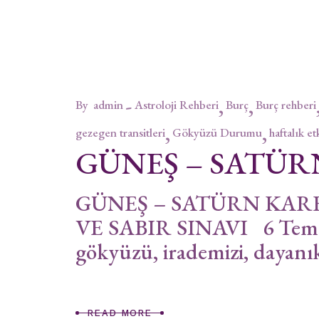
By
admin
Astroloji Rehberi
Burç
Burç rehberi
gezegen transitleri
Gökyüzü Durumu
haftalık et
GÜNEŞ – SATÜR
GÜNEŞ – SATÜRN KARE
VE SABIR SINAVI 6 Temmu
gökyüzü, irademizi, dayanık
READ MORE