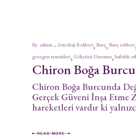
By
admin
Astroloji Rehberi
Burç
Burç rehberi
gezegen transitleri
Gökyüzü Durumu
haftalık et
Chiron Boğa Burc
Chiron Boğa Burcunda Değe
Gerçek Güveni İnşa Etme Z
hareketleri vardır ki yalnız
READ MORE