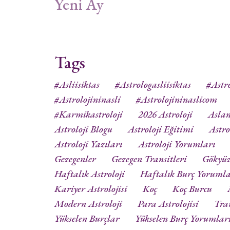
Yeni Ay
Tags
#asliisiktas
#astrologasliisiktas
#astro
#astrolojininasli
#astrolojininaslicom
#karmikastroloji
2026 Astroloji
Aslan
Astroloji Blogu
Astroloji Eğitimi
Astro
Astroloji Yazıları
Astroloji Yorumları
Gezegenler
Gezegen Transitleri
Gökyü
Haftalık Astroloji
Haftalık Burç Yorumla
Kariyer Astrolojisi
Koç
Koç Burcu
Modern Astroloji
Para Astrolojisi
Tra
Yükselen Burçlar
Yükselen Burç Yorumlar