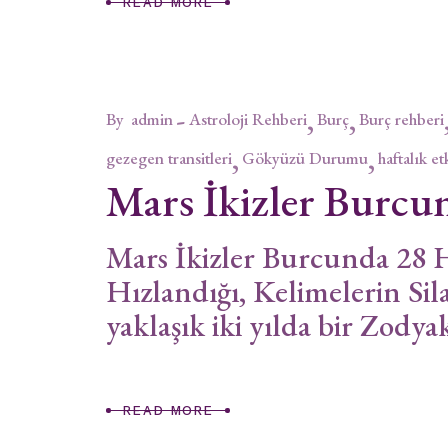
READ MORE
By
admin
Astroloji Rehberi
Burç
Burç rehberi
gezegen transitleri
Gökyüzü Durumu
haftalık et
Mars İkizler Burcu
Mars İkizler Burcunda 28 
Hızlandığı, Kelimelerin 
yaklaşık iki yılda bir Zod
READ MORE