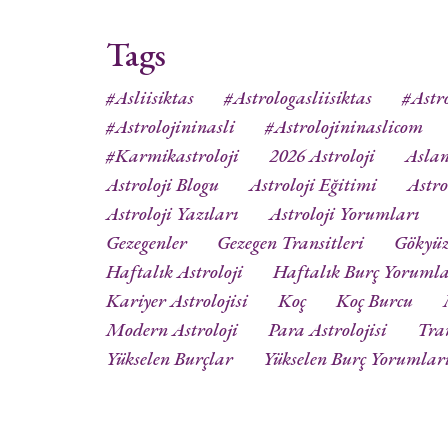
Tags
#asliisiktas
#astrologasliisiktas
#astro
#astrolojininasli
#astrolojininaslicom
#karmikastroloji
2026 Astroloji
Aslan
Astroloji Blogu
Astroloji Eğitimi
Astro
Astroloji Yazıları
Astroloji Yorumları
Gezegenler
Gezegen Transitleri
Gökyü
Haftalık Astroloji
Haftalık Burç Yorumla
Kariyer Astrolojisi
Koç
Koç Burcu
Modern Astroloji
Para Astrolojisi
Tra
Yükselen Burçlar
Yükselen Burç Yorumlar