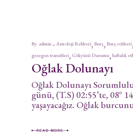
By
admin
Astroloji Rehberi
Burç
Burç rehberi
gezegen transitleri
Gökyüzü Durumu
haftalık et
Oğlak Dolunayı
Oğlak Dolunayı Sorumlulu
günü, (T.S) 02:55’te, 08° 
yaşayacağız. Oğlak burcunun
READ MORE