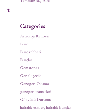
Temmuz 30, 2026
Categories
Astroloji Rehberi
Burç
Burç rehberi
Burçlar
Gemstones
Genel içerik
Gezegen Okuma
gezegen transitleri
Gökyüzü Durumu
haftalık etkiler, haftalık burçlar