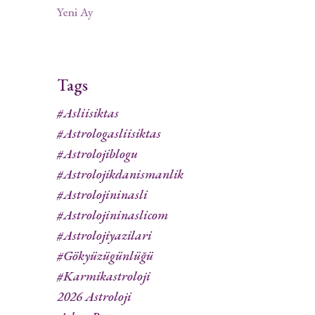
Yeni Ay
Tags
#asliisiktas
#astrologasliisiktas
#astrolojiblogu
#astrolojikdanismanlik
#astrolojininasli
#astrolojininaslicom
#astrolojiyazilari
#gökyüzügünlüğü
#karmikastroloji
2026 Astroloji