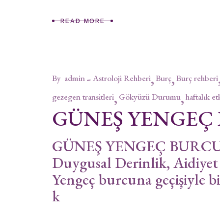
READ MORE
By
admin
Astroloji Rehberi
Burç
Burç rehberi
gezegen transitleri
Gökyüzü Durumu
haftalık et
GÜNEŞ YENGEÇ
GÜNEŞ YENGEÇ BURCUND
Duygusal Derinlik, Aidiy
Yengeç burcuna geçişiyle bir
k