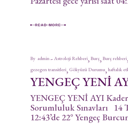
Pazartesi gece yarısı saat 04
READ MORE
By
admin
Astroloji Rehberi
Burç
Burç rehberi
gezegen transitleri
Gökyüzü Durumu
haftalık et
YENGEÇ YENİ AY
YENGEÇ YENİ AYI Kaderse
Sorumluluk Sınavları 14 
12:43’de 22° Yengeç Burcun