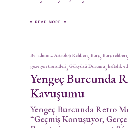
READ MORE
By
admin
Astroloji Rehberi
Burç
Burç rehberi
gezegen transitleri
Gökyüzü Durumu
haftalık et
Yengeç Burcunda R
Kavuşumu
Yengeç Burcunda Retro M
“Geçmiş Konuşuyor, Gerçe