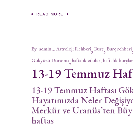
READ MORE
By
admin
Astroloji Rehberi
Burç
Burç rehberi
Gökyüzü Durumu
haftalık etkiler, haftalık burçlar
13-19 Temmuz Haf
13-19 Temmuz Haftası Gö
Hayatımızda Neler Değişiyo
Merkür ve Uranüs’ten Bü
haftas