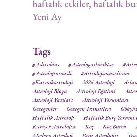
haftalık etkiler, haftalık bu
Yeni Ay
Tags
#asliisiktas
#astrologasliisiktas
#astro
#astrolojininasli
#astrolojininaslicom
#karmikastroloji
2026 Astroloji
Aslan
Astroloji Blogu
Astroloji Eğitimi
Astro
Astroloji Yazıları
Astroloji Yorumları
Gezegenler
Gezegen Transitleri
Gökyü
Haftalık Astroloji
Haftalık Burç Yorumla
Kariyer Astrolojisi
Koç
Koç Burcu
Modern Astroloji
Para Astrolojisi
Tra