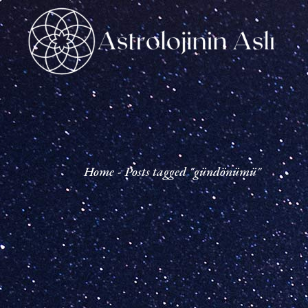
Skip
to
the
content
Home
Posts tagged "gündönümü"