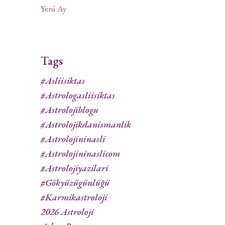
Yeni Ay
Tags
#asliisiktas
#astrologasliisiktas
#astrolojiblogu
#astrolojikdanismanlik
#astrolojininasli
#astrolojininaslicom
#astrolojiyazilari
#gökyüzügünlüğü
#karmikastroloji
2026 Astroloji