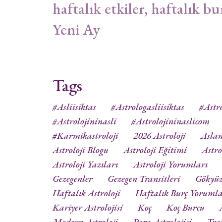
haftalık etkiler, haftalık bu
Yeni Ay
Tags
#asliisiktas
#astrologasliisiktas
#astro
#astrolojininasli
#astrolojininaslicom
#karmikastroloji
2026 Astroloji
Aslan
Astroloji Blogu
Astroloji Eğitimi
Astro
Astroloji Yazıları
Astroloji Yorumları
Gezegenler
Gezegen Transitleri
Gökyü
Haftalık Astroloji
Haftalık Burç Yorumla
Kariyer Astrolojisi
Koç
Koç Burcu
Modern Astroloji
Para Astrolojisi
Tra