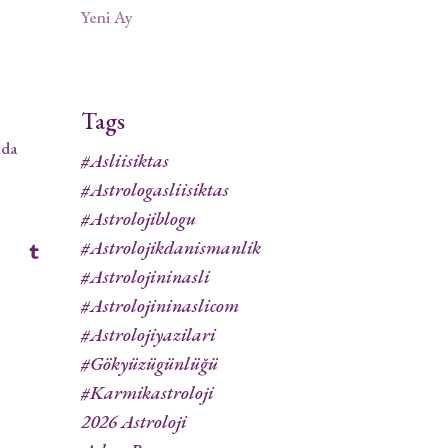
Yeni Ay
Tags
nda
#asliisiktas
#astrologasliisiktas
#astrolojiblogu
#astrolojikdanismanlik
#astrolojininasli
#astrolojininaslicom
#astrolojiyazilari
#gökyüzügünlüğü
#karmikastroloji
2026 Astroloji