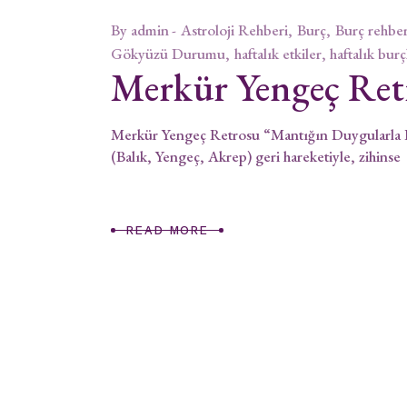
By
admin
Astroloji Rehberi
Burç
Burç rehber
Gökyüzü Durumu
haftalık etkiler, haftalık burç
Merkür Yengeç Ret
Merkür Yengeç Retrosu “Mantığın Duygularla F
(Balık, Yengeç, Akrep) geri hareketiyle, zihinse
READ MORE