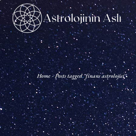
Skip
to
the
content
Home
Posts tagged "finans astrolojisi"