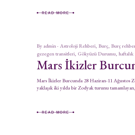
READ MORE
By
admin
Astroloji Rehberi
Burç
Burç rehber
gezegen transitleri
Gökyüzü Durumu
haftalık
Mars İkizler Burcu
Mars İkizler Burcunda 28 Haziran-11 Ağustos 
yaklaşık iki yılda bir Zodyak turunu tamamlayan
READ MORE