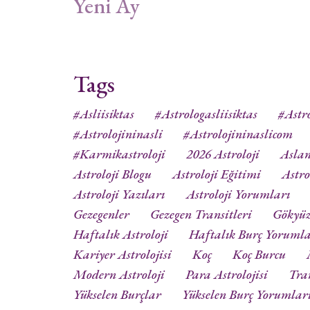
Yeni Ay
Tags
#asliisiktas
#astrologasliisiktas
#astro
#astrolojininasli
#astrolojininaslicom
#karmikastroloji
2026 Astroloji
Aslan
Astroloji Blogu
Astroloji Eğitimi
Astro
Astroloji Yazıları
Astroloji Yorumları
Gezegenler
Gezegen Transitleri
Gökyü
Haftalık Astroloji
Haftalık Burç Yorumla
Kariyer Astrolojisi
Koç
Koç Burcu
Modern Astroloji
Para Astrolojisi
Tra
Yükselen Burçlar
Yükselen Burç Yorumlar