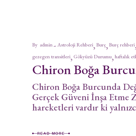
By
admin
Astroloji Rehberi
Burç
Burç rehberi
gezegen transitleri
Gökyüzü Durumu
haftalık et
Chiron Boğa Burc
Chiron Boğa Burcunda Değe
Gerçek Güveni İnşa Etme Z
hareketleri vardır ki yalnız
READ MORE