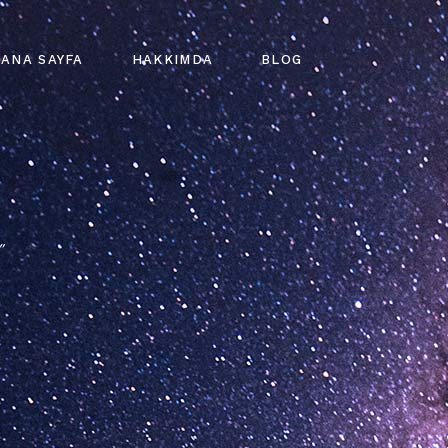
ANA SAYFA
HAKKIMDA
BLOG
"