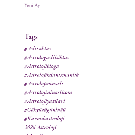
Yeni Ay
Tags
#asliisiktas
#astrologasliisiktas
#astrolojiblogu
#astrolojikdanismanlik
#astrolojininasli
#astrolojininaslicom
#astrolojiyazilari
#gökyüzügünlüğü
#karmikastroloji
2026 Astroloji