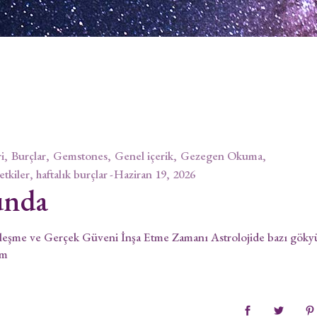
i
Burçlar
Gemstones
Genel içerik
Gezegen Okuma
 etkiler, haftalık burçlar
Haziran 19, 2026
unda
leşme ve Gerçek Güveni İnşa Etme Zamanı Astrolojide bazı göky
um