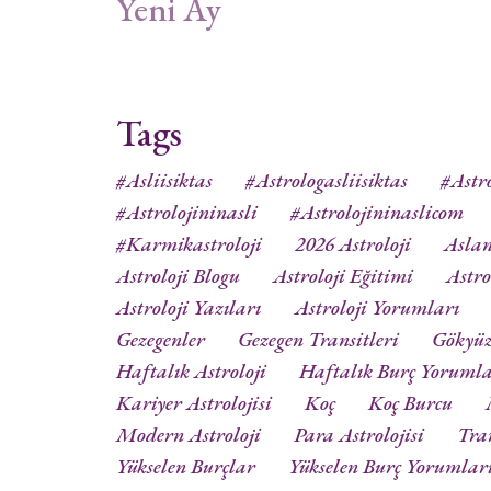
Yeni Ay
Tags
#asliisiktas
#astrologasliisiktas
#astro
#astrolojininasli
#astrolojininaslicom
#karmikastroloji
2026 Astroloji
Aslan
Astroloji Blogu
Astroloji Eğitimi
Astro
Astroloji Yazıları
Astroloji Yorumları
Gezegenler
Gezegen Transitleri
Gökyü
Haftalık Astroloji
Haftalık Burç Yorumla
Kariyer Astrolojisi
Koç
Koç Burcu
Modern Astroloji
Para Astrolojisi
Tra
Yükselen Burçlar
Yükselen Burç Yorumlar