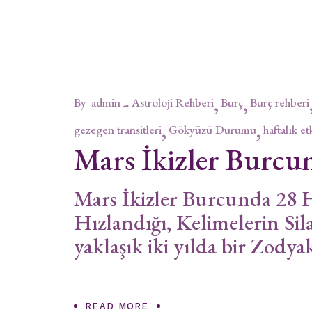
By
admin
Astroloji Rehberi
Burç
Burç rehberi
gezegen transitleri
Gökyüzü Durumu
haftalık et
Mars İkizler Burcu
Mars İkizler Burcunda 28 
Hızlandığı, Kelimelerin 
yaklaşık iki yılda bir Zod
READ MORE