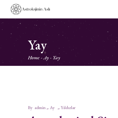
Yay
Home
Ay
Yay
By
admin
Ay
Yıldızlar